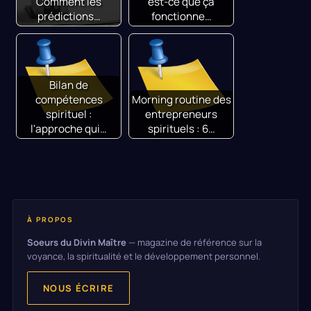
Comment les
est-ce que ça
prédictions…
fonctionne…
Bilan de
compétences
Morning routine des
spirituel :
entrepreneurs
l'approche qui…
spirituels : 6…
À PROPOS
Soeurs du Divin Maître
— magazine de référence sur la
voyance, la spiritualité et le développement personnel.
NOUS ÉCRIRE